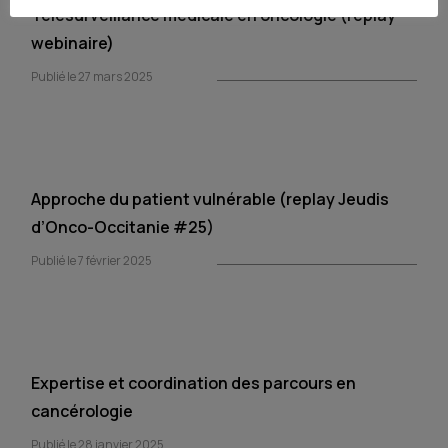
Télésurveillance médicale en oncologie (replay
webinaire)
Publié le 27 mars 2025
Approche du patient vulnérable (replay Jeudis
d’Onco-Occitanie #25)
Publié le 7 février 2025
Expertise et coordination des parcours en
cancérologie
Publié le 28 janvier 2025