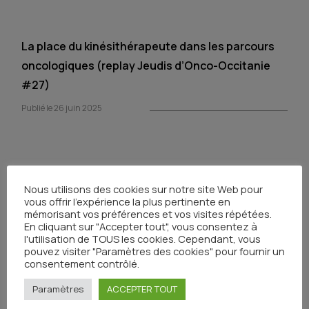
La place du kinésithérapeute dans les parcours
oncologiques (replay Jeudis d’Onco-Occitanie
#27)
Publié le 26 juin 2025
Nous utilisons des cookies sur notre site Web pour
Ethique au quotidien dans le soin (replay Jeudis
vous offrir l'expérience la plus pertinente en
d’Onco-Occitanie #26)
mémorisant vos préférences et vos visites répétées.
En cliquant sur "Accepter tout", vous consentez à
Publié le 2 avril 2025
l'utilisation de TOUS les cookies. Cependant, vous
pouvez visiter "Paramètres des cookies" pour fournir un
consentement contrôlé.
Paramètres
ACCEPTER TOUT