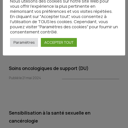
Nous utilisons des cookies sur notre site Web pour
vous offrir l'expérience la plus pertinente en
mémorisant vos préférences et vos visites répétées.
En cliquant sur "Accepter tout", vous consentez à
l'utilisation de TOUS les cookies. Cependant, vous
Pratiques addictives (DU)
pouvez visiter "Paramètres des cookies" pour fournir un
consentement contrôlé.
Publié le 21 mai 2024
Paramètres
ACCEPTER TOUT
Soins oncologiques de support (DU)
Publié le 21 mai 2024
Sensibilisation à la santé sexuelle en
cancérologie