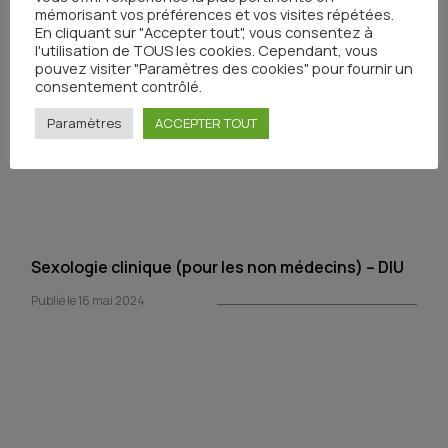
mémorisant vos préférences et vos visites répétées.
En cliquant sur "Accepter tout", vous consentez à
l'utilisation de TOUS les cookies. Cependant, vous
MOOC Oncogériatrie – Cancer chez les
pouvez visiter "Paramètres des cookies" pour fournir un
personnes âgées : mieux comprendre ses
consentement contrôlé.
spécificités pour mieux prendre en soins
Paramètres
ACCEPTER TOUT
Publié le 17 mai 2024
Sexologie clinique (pour les non médecins) – DIU
Publié le 16 mai 2024