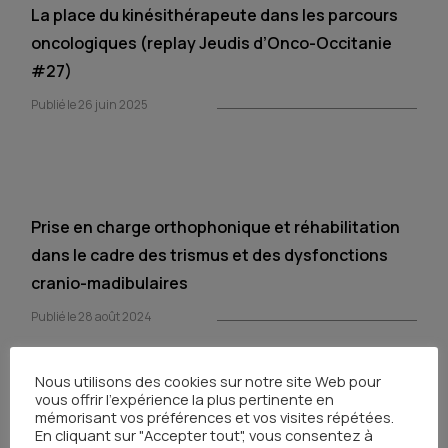
La place du kinésithérapeute dans les parcours
oncologiques (replay Jeudis d’Onco-Occitanie
#27)
Publié le 26 juin 2025
Prise en charge orthophonique et réhabilitation
dans le cadre des trismus et des dysfonctions
cranio-madibulaires
Publié le 28 août 2024
Nous utilisons des cookies sur notre site Web pour
vous offrir l'expérience la plus pertinente en
mémorisant vos préférences et vos visites répétées.
En cliquant sur "Accepter tout", vous consentez à