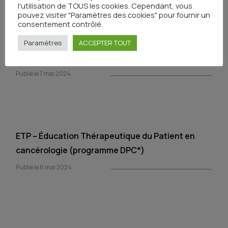
l'utilisation de TOUS les cookies. Cependant, vous
pouvez visiter "Paramètres des cookies" pour fournir un
consentement contrôlé.
Paramètres
ACCEPTER TOUT
Éducation Thérapeutique (ETP) en oncologie
Publié le 7 mai 2024
ETP – Éducation Thérapeutique du Patient en
cancérologie (programme DPC*)
Publié le 6 mai 2024