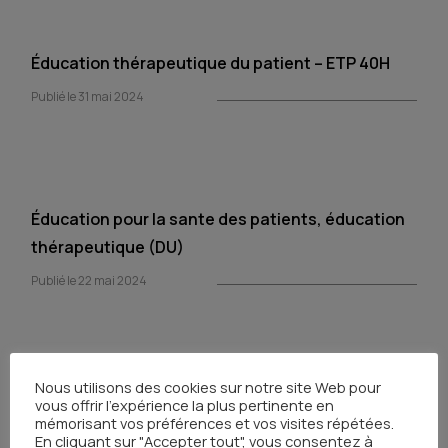
Éducation thérapeutique du patient – ETP 40H
Publié le 31 mai 2024
Éducation pour la sante des patients, éducation
thérapeutique (DU)
Publié le 22 mai 2024
Nous utilisons des cookies sur notre site Web pour
Education thérapeutique (DU)
vous offrir l'expérience la plus pertinente en
mémorisant vos préférences et vos visites répétées.
Publié le 21 mai 2024
En cliquant sur "Accepter tout", vous consentez à