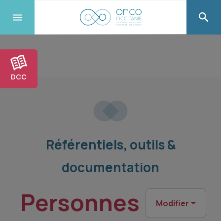
DCC
Référentiels, outils &
documentation
Personnes
Modifier