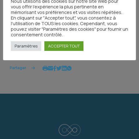
Nous utilisons des cookies sur notre site Web pour
vous offrir l'expérience la plus pertinente en
Coactis Santé
mémorisant vos préférences et vos visites répétées.
Tous les documents
En cliquant sur "Accepter tout", vous consentez à
l'utilisation de TOUS les cookies. Cependant, vous
pouvez visiter "Paramètres des cookies" pour fournir un
consentement contrôlé.
Paramètres
ACCEPTER TOUT
Partager