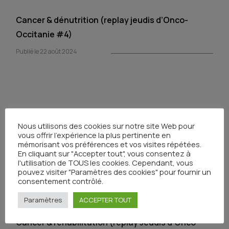
Cancer & dénutrition (replay jeudis d’Onco-
Occitanie #4)
Publié le 22 août 2024
Les soins de support chez les adolescents et
Nous utilisons des cookies sur notre site Web pour
jeunes adultes (replay Jeudis d’Onco-
vous offrir l'expérience la plus pertinente en
Occitanie#3)
mémorisant vos préférences et vos visites répétées.
En cliquant sur "Accepter tout", vous consentez à
Publié le 22 août 2024
l'utilisation de TOUS les cookies. Cependant, vous
pouvez visiter "Paramètres des cookies" pour fournir un
consentement contrôlé.
Paramètres
ACCEPTER TOUT
Cancer & réhabilitation (replay Jeudis d’Onco-