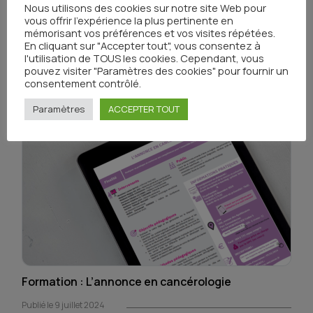
Publié le 10 juillet 2024
Nous utilisons des cookies sur notre site Web pour
vous offrir l'expérience la plus pertinente en
mémorisant vos préférences et vos visites répétées.
En cliquant sur "Accepter tout", vous consentez à
l'utilisation de TOUS les cookies. Cependant, vous
pouvez visiter "Paramètres des cookies" pour fournir un
consentement contrôlé.
Paramètres
ACCEPTER TOUT
Formation : L’annonce en cancérologie
Publié le 9 juillet 2024