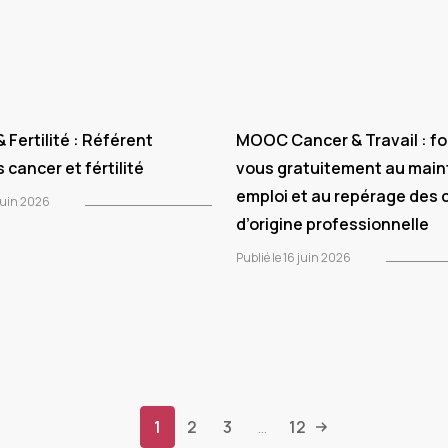
 Fertilité : Référent
MOOC Cancer & Travail : f
 cancer et fértilité
vous gratuitement au main
emploi et au repérage des 
 juin 2026
d’origine professionnelle
Publié le 16 juin 2026
1
2
3
12
...