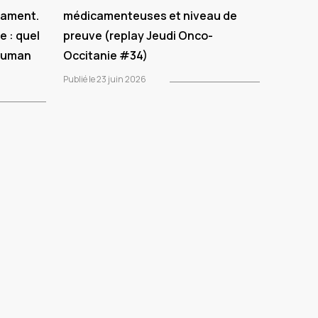
cament.
médicamenteuses et niveau de
e : quel
preuve (replay Jeudi Onco-
 Human
Occitanie #34)
Publié le 23 juin 2026