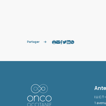
Partager
Ante
I.U.C.T
1 avenu