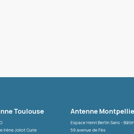
nne Toulouse
Antenne Montpellie
-O
Espace Henri Bertin Sans - Bâti
e Irène Joliot Curie
59 avenue de Fès