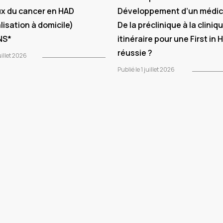
x du cancer en HAD
Développement d’un médi
lisation à domicile)
De la préclinique à la cliniqu
NS*
itinéraire pour une First in
réussie ?
uillet 2026
Publié le 1 juillet 2026