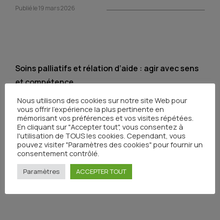
Publié le 19 mars 2026
Soins palliatifs et rélation d’aide : agir avec sens
et compétence
Publié le 19 mars 2026
Nous utilisons des cookies sur notre site Web pour
vous offrir l'expérience la plus pertinente en
mémorisant vos préférences et vos visites répétées.
En cliquant sur "Accepter tout", vous consentez à
l'utilisation de TOUS les cookies. Cependant, vous
pouvez visiter "Paramètres des cookies" pour fournir un
consentement contrôlé.
Pédiatrie – Prise en charge de la douleur chez
Paramètres
ACCEPTER TOUT
l’enfant – blended learning
Publié le 19 mars 2026