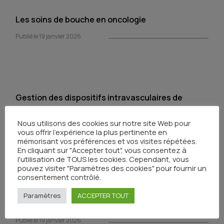
Les soins de bouche en oncologie
Publié le 19 janvier 2026
Gestion des dispositifs intravasculaires de
longue durée
Nous utilisons des cookies sur notre site Web pour
Publié le 19 janvier 2026
vous offrir l'expérience la plus pertinente en
mémorisant vos préférences et vos visites répétées.
En cliquant sur "Accepter tout", vous consentez à
l'utilisation de TOUS les cookies. Cependant, vous
pouvez visiter "Paramètres des cookies" pour fournir un
consentement contrôlé.
Savoir repérer les troubles de la déglutition et
Paramètres
ACCEPTER TOUT
connaître ses conséquences
Publié le 19 janvier 2026