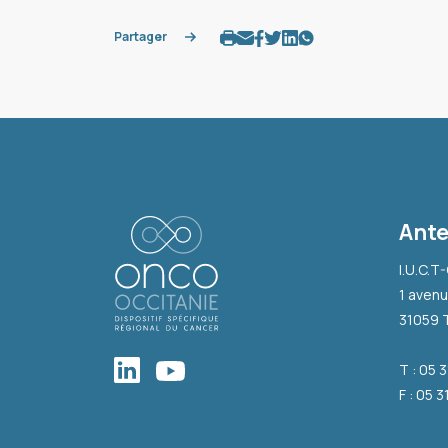
Partager
Ante
I.U.C.T
1 avenu
31059 
T : 05 
F : 05 3