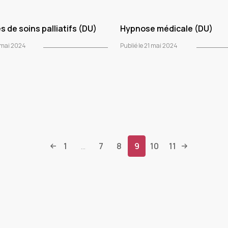
s de soins palliatifs (DU)
Hypnose médicale (DU)
2 mai 2024
Publié le 21 mai 2024
1
7
8
9
10
11
...