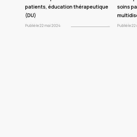
patients, éducation thérapeutique
soins pa
(DU)
multidis
Publié le 22 mai 2024
Publié le 2