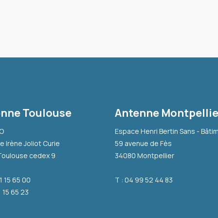
nne Toulouse
Antenne Montpellie
-O
Espace Henri Bertin Sans - Bâti
e Irène Joliot Curie
59 avenue de Fès
Toulouse cedex 9
34080 Montpellier
31 15 65 00
T : 04 99 52 44 83
1 15 65 23