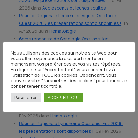
2026 : les présentations sont disponibles !
, 16 Avr
2026 dans
Adolescents et jeunes adultes
Réunion Régionale Leucémies Aigues Occitanie-
Ouest 2026 : les présentations sont disponibles !
, 14
Avr 2026 dans
Hématologie
6ème rencontre de Sénologie Occitane: les
présentations sont disponibles !
, 02 Avr 2026 dans
Nous utilisons des cookies sur notre site Web pour
Sénologie
vous offrir l'expérience la plus pertinente en
Réunion Régionale Urologie 2026: les présentations
mémorisant vos préférences et vos visites répétées.
En cliquant sur "Accepter tout", vous consentez à
sont disponibles !
, 25 Mar 2026 dans
Urologie
l'utilisation de TOUS les cookies. Cependant, vous
Réunion Régionale Onco Sexualité 2026: les
pouvez visiter "Paramètres des cookies" pour fournir un
présentations sont disponibles !
, 23 Mar 2026 dans
consentement contrôlé.
Oncosexualité
Paramètres
ACCEPTER TOUT
Réunion Régionale SMD/LMMC/VEXAS Occitanie-
Ouest 2026: les présentations sont disponibles !
, 23
Fév 2026 dans
Hématologie
Réunion Régionale Lymphome Occitanie-Est 2026:
les présentations sont disponibles !
, 09 Fév 2026