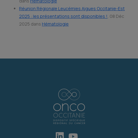
dans
Hématologie
Réunion Régionale Leucémies Aigues Occitanie-Est
2025 : les présentations sont disponibles !
, 08 Déc
2025 dans
Hématologie