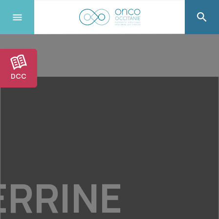
DCC
ERRINE