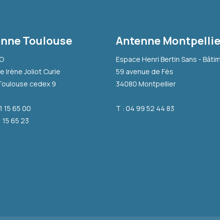
nne Toulouse
Antenne Montpellie
-O
Espace Henri Bertin Sans - Bâti
e Irène Joliot Curie
59 avenue de Fès
Toulouse cedex 9
34080 Montpellier
31 15 65 00
T : 04 99 52 44 83
1 15 65 23