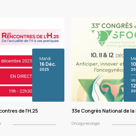
Mardi
Me
16 Déc.
10
2025
20
Ve
12
20
ontres de l’H.25
33e Congrès National de l
e
Oncogynecologie