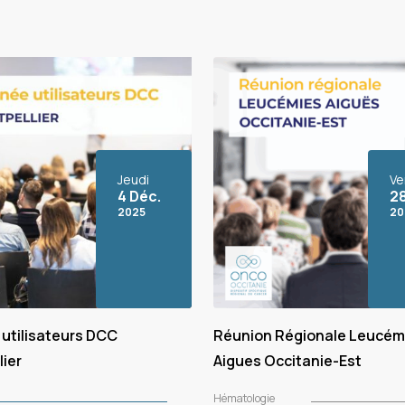
Jeudi
Ve
4 Déc.
28
2025
20
utilisateurs DCC
Réunion Régionale Leucém
ier
Aigues Occitanie-Est
Hématologie