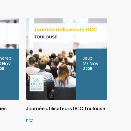
ndredi
Jeudi
 Nov.
27 Nov.
25
2025
ies
Journée utilisateurs DCC Toulouse
DCC