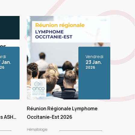
rdi
Vendredi
 Jan.
23 Jan.
26
2026
Réunion Régionale Lymphome
ès ASH
Occitanie-Est 2026
Hématologie