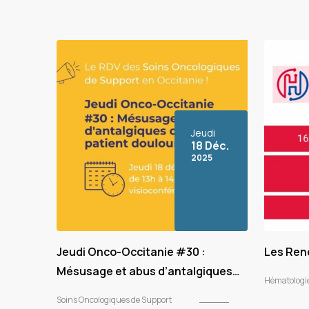
Jeudi
18 Déc.
2025
Jeudi Onco-Occitanie #30 :
Les Renc
Mésusage et abus d’antalgiques
Hématologi
chez le patient douloureux
Soins Oncologiques de Support