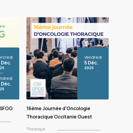
rcredi
Vendredi
 Déc.
5 Déc.
25
2025
ndredi
 Déc.
25
a SFOG
16ème Journée d’Oncologie
Thoracique Occitanie Ouest
Thoracique