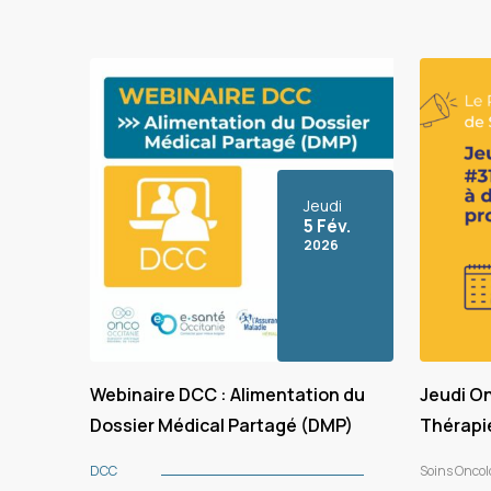
Jeudi
5 Fév.
2026
Webinaire DCC : Alimentation du
Jeudi O
Dossier Médical Partagé (DMP)
Thérapie
des prof
DCC
Soins Oncol