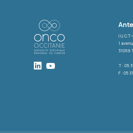
Ante
I.U.C.T
1 avenu
31059 
T : 05 
F : 05 3