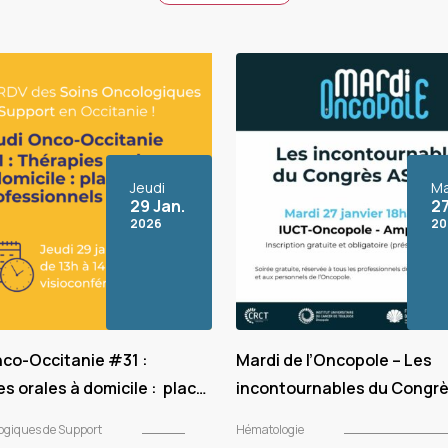
Jeudi
Ma
29 Jan.
27
2026
20
nco-Occitanie #31 :
Mardi de l’Oncopole – Les
s orales à domicile : place
incontournables du Congr
essionnels de la ville
2025
ogiques de Support
Hématologie