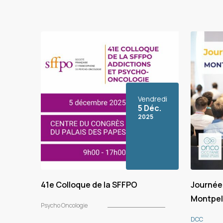
Vendredi
5 Déc.
2025
41e Colloque de la SFFPO
Journée 
Montpell
Psycho Oncologie
DCC