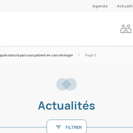
Agenda
Actuali
>
liqués dans le parcours patient en cancérologie
Page 3
Actualités
FILTRER