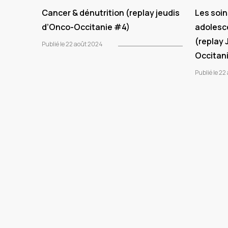
Cancer & dénutrition (replay jeudis
Les soin
d’Onco-Occitanie #4)
adolesc
(replay 
Publié le 22 août 2024
Occitan
Publié le 2