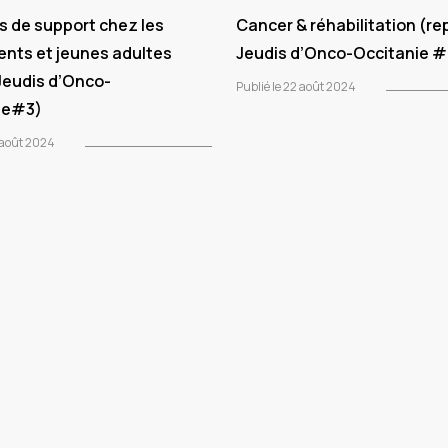
s de support chez les
Cancer & réhabilitation (re
ents et jeunes adultes
Jeudis d’Onco-Occitanie #
Jeudis d’Onco-
Publié le 22 août 2024
ie#3)
2 août 2024