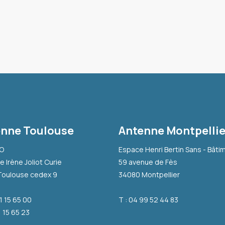
nne Toulouse
Antenne Montpellie
-O
Espace Henri Bertin Sans - Bâti
e Irène Joliot Curie
59 avenue de Fès
Toulouse cedex 9
34080 Montpellier
31 15 65 00
T : 04 99 52 44 83
1 15 65 23