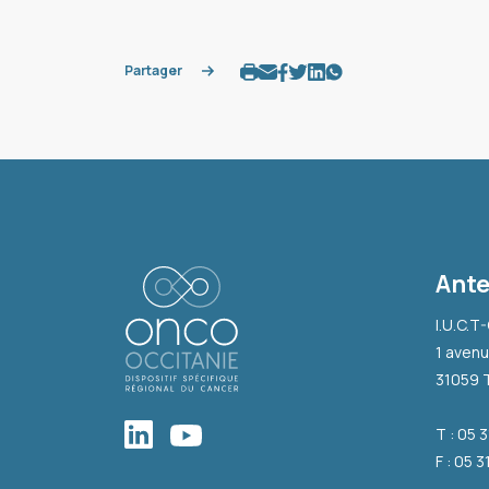
Partager
Ante
I.U.C.T
1 avenu
31059 
T : 05 
F : 05 3