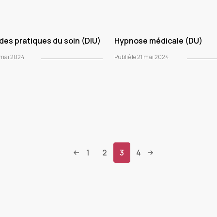
des pratiques du soin (DIU)
Hypnose médicale (DU)
2 mai 2024
Publié le 21 mai 2024
1
2
3
4