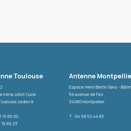
nne Toulouse
Antenne Montpellie
-O
Espace Henri Bertin Sans - Bâti
e Irène Joliot Curie
59 avenue de Fès
Toulouse cedex 9
34080 Montpellier
31 15 65 00
T : 04 99 52 44 83
1 15 65 23