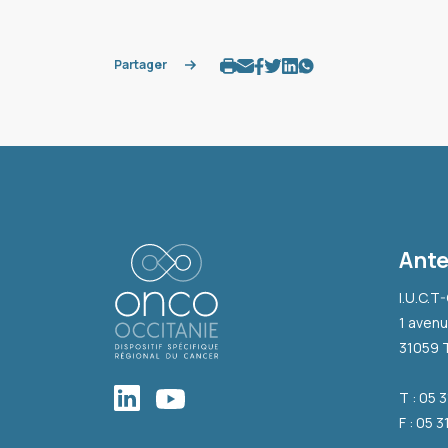
Partager
Ante
I.U.C.T
1 avenu
31059 
T : 05 
F : 05 3