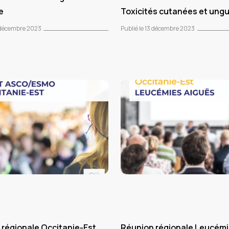
e
Toxicités cutanées et ung
9 décembre 2023
Publié le 13 décembre 2023
 régionale Occitanie-Est
Réunion régionale Leucém