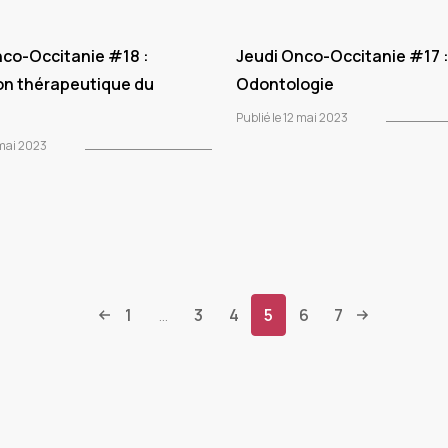
nco-Occitanie #18 :
Jeudi Onco-Occitanie #17 
on thérapeutique du
Odontologie
Publié le 12 mai 2023
 mai 2023
1
3
4
5
6
7
...