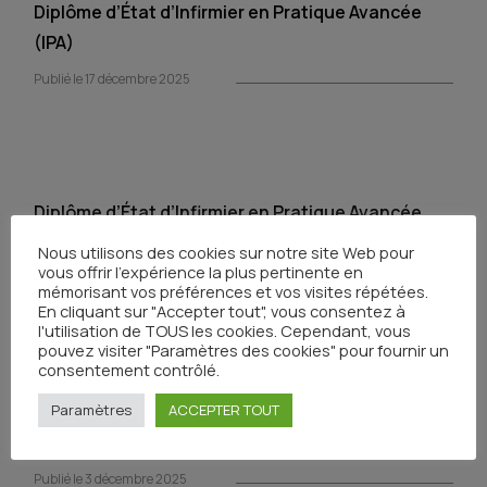
Diplôme d’État d’Infirmier en Pratique Avancée
(IPA)
Publié le 17 décembre 2025
Diplôme d’État d’Infirmier en Pratique Avancée
(IPA)
Nous utilisons des cookies sur notre site Web pour
vous offrir l'expérience la plus pertinente en
Publié le 17 décembre 2025
mémorisant vos préférences et vos visites répétées.
En cliquant sur "Accepter tout", vous consentez à
l'utilisation de TOUS les cookies. Cependant, vous
pouvez visiter "Paramètres des cookies" pour fournir un
consentement contrôlé.
Paramètres
ACCEPTER TOUT
Patients partenaires, patients bénévoles
intervenant à l’ICM*
Publié le 3 décembre 2025